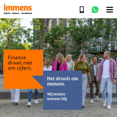
Finance
draait niet
om cijfers.
Het draait om
mensen.
Wij maken
mensen blij.