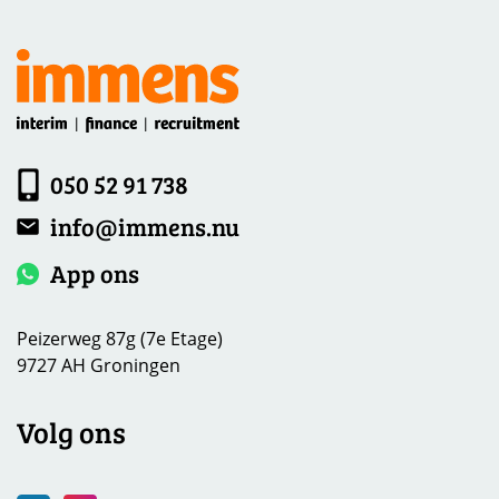
050 52 91 738
info@immens.nu
App ons
Peizerweg 87g (7e Etage)
9727 AH Groningen
Volg ons