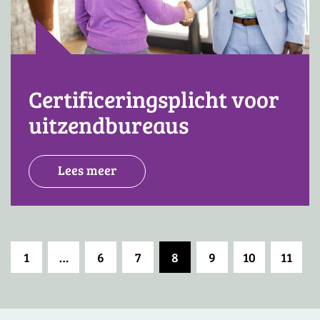
Certificeringsplicht voor
uitzendbureaus
Lees meer
1
…
6
7
8
9
10
11