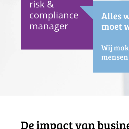
risk &
compliance
Alles w
manager
moet w
Wij ma
mensen b
De impact van busine