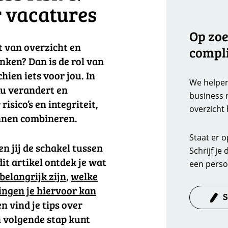
 vacatures
Op zoe
dt van overzicht en
compl
nken? Dan is de rol van
hien iets voor jou. In
We helpen
nu verandert en
business 
isico’s en integriteit,
overzicht 
unnen combineren.
Staat er 
n jij de schakel tussen
Schrijf je
dit artikel ontdek je wat
een perso
belangrijk zijn
,
welke
ingen je hiervoor kan
S
n vind je tips over
en volgende stap kunt