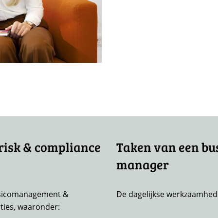
risk & compliance
Taken van een bu
manager
risicomanagement &
De dagelijkse werkzaamhede
ties, waaronder: