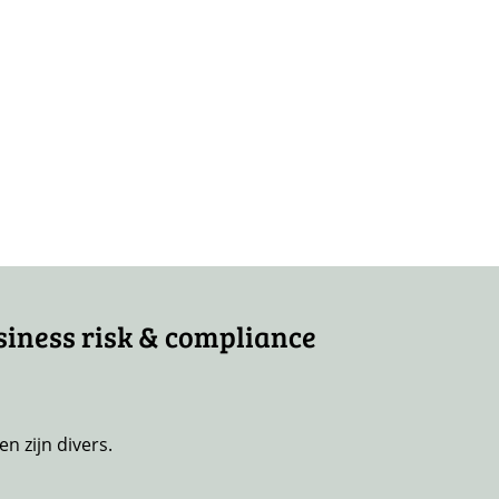
siness risk & compliance
n zijn divers.