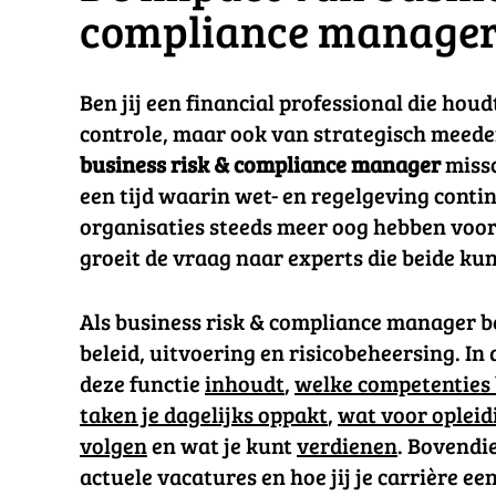
compliance manager
Ben jij een financial professional die hou
controle, maar ook van strategisch meede
business risk & compliance manager
missc
een tijd waarin wet- en regelgeving conti
organisaties steeds meer oog hebben voor r
groeit de vraag naar experts die beide k
Als business risk & compliance manager be
beleid, uitvoering en risicobeheersing. In 
deze functie
inhoudt
,
welke competenties 
taken je dagelijks oppakt
,
wat voor opleid
volgen
en wat je kunt
verdienen
. Bovendie
actuele vacatures en hoe jij je carrière e