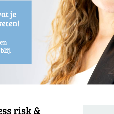
at je
eten!
ken
lij.
ss risk &