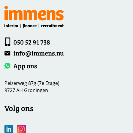
050 52 91 738
info@immens.nu
App ons
Peizerweg 87g (7e Etage)
9727 AH Groningen
Volg ons