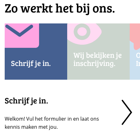
Zo werkt het bij ons.
Wij bekijken je
O
Schrijf je in.
inschrijving.
I
Schrijf je in.
Welkom! Vul het formulier in en laat ons
kennis maken met jou.