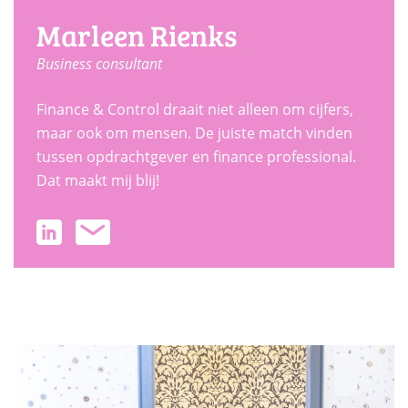
Marleen Rienks
Business consultant
Finance & Control draait niet alleen om cijfers,
maar ook om mensen. De juiste match vinden
tussen opdrachtgever en finance professional.
Dat maakt mij blij!