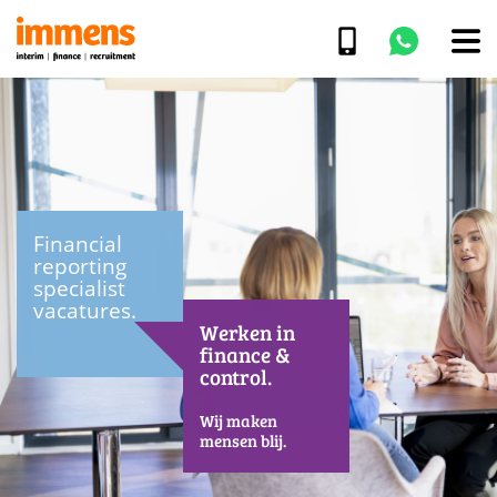
Financial
reporting
specialist
vacatures.
Werken in
finance &
control.
Wij maken
mensen blij.