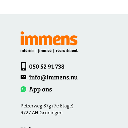
050 52 91 738
info@immens.nu
App ons
Peizerweg 87g (7e Etage)
9727 AH Groningen