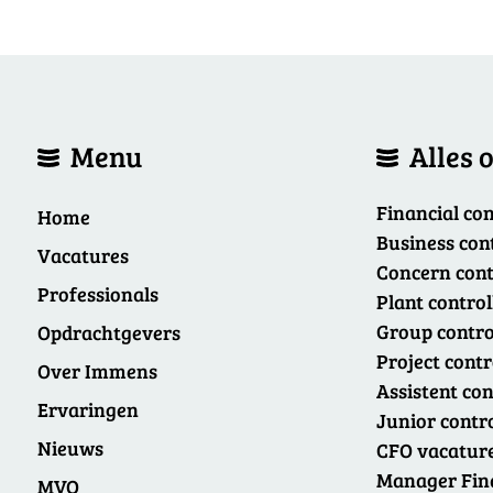
Menu
Alles 
Financial con
Home
Business con
Vacatures
Concern cont
Professionals
Plant control
Group contro
Opdrachtgevers
Project contr
Over Immens
Assistent con
Ervaringen
Junior contr
Nieuws
CFO vacatur
Manager Fina
MVO