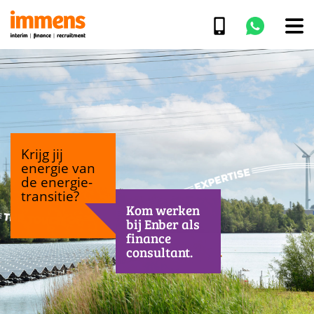
Krijg jij
energie van
de energie-
transitie?
Kom werken
bij Enber als
finance
consultant.