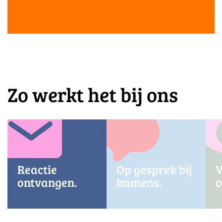
Zo werkt het bij ons
Reactie
Op gesprek bij
V
ontvangen.
Immens.
o