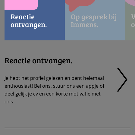
Reactie
Op gesprek bij
V
ontvangen.
Immens.
o
Reactie ontvangen.
Je hebt het profiel gelezen en bent helemaal
enthousiast! Bel ons, stuur ons een appje of
deel gelijk je cv en een korte motivatie met
ons.