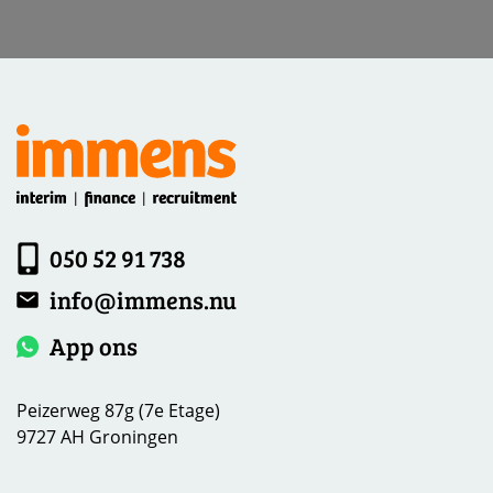
050 52 91 738
info@immens.nu
App ons
Peizerweg 87g (7e Etage)
9727 AH Groningen