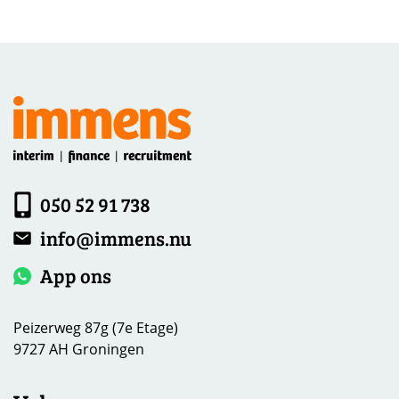
050 52 91 738
info@immens.nu
App ons
Peizerweg 87g (7e Etage)
9727 AH Groningen